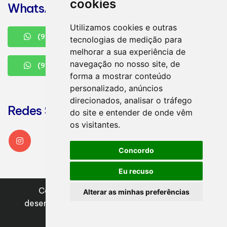
cookies
WhatsApp
Utilizamos cookies e outras
(91)98646-7495
tecnologias de medição para
melhorar a sua experiência de
navegação no nosso site, de
(91) 4042-9668
forma a mostrar conteúdo
personalizado, anúncios
direcionados, analisar o tráfego
Redes Sociais
do site e entender de onde vêm
os visitantes.
Concordo
Eu recuso
Copyright
2022 - 2026
Design e
Alterar as minhas preferências
desenvolvimento
|
Vicon Contabilidade
|
Administrador