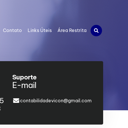
Contato
Links Úteis
Área Restrita
Suporte
E-mail
95
contabilidadevicon@gmail.com
8