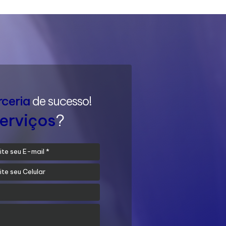
rceria
de sucesso!
erviços
?