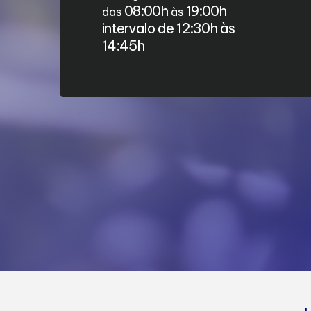
08:00h
19:00h
das
às
intervalo de 12:30h às
14:45h